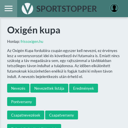
SPORTSTOPPER
Oxigén kupa
Honlap:
frissoxigen.hu
Az Oxigén Kupa fordulóira csupán egyszer kell nevezni, ez érvényes
lesz a versenysorozat idei és következő évi futamaira is. Emiatt nincs
szükség a táv megadására sem, egy rajtszámmal a távbbiakban
tetszőleges távon indulhat a tulajdonosa. Az időben elkülönített
futamoknak köszönhetően enélkül is fogjuk tudni ki milyen távon
indult. A nevezés bejelentkezés után érhető el.
Nevezés
Nevezettek listája
Eredmények
Pontverseny
Csapatnevezések
Csapatverseny