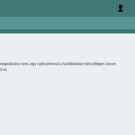
áv megadására sem, egy rajtszámmal a távbbiakban tetszőleges távon
ő el.