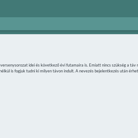
a versenysorozat idei és következő évi futamaira is. Emiatt nincs szükség a t
lkül is fogjuk tudni ki milyen távon indult. A nevezés bejelentkezés után érhet