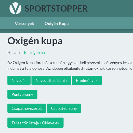
SPORTSTOPPER
Versenyek
Oxigén Kupa
Oxigén kupa
Honlap:
frissoxigen.hu
Az Oxigén Kupa fordulóira csupán egyszer kell nevezni, ez érvényes lesz 
indulhat a tulajdonosa. Az időben elkülönített futamoknak köszönhetően ené
Nevezés
Nevezettek listája
Eredmények
Pontverseny
Csapatnevezések
Csapatverseny
Teljesítők listája / Oklevelek