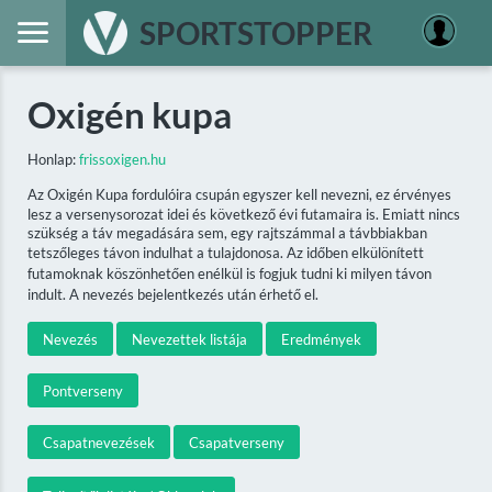
SPORTSTOPPER
Oxigén kupa
Honlap:
frissoxigen.hu
Az Oxigén Kupa fordulóira csupán egyszer kell nevezni, ez érvényes
lesz a versenysorozat idei és következő évi futamaira is. Emiatt nincs
szükség a táv megadására sem, egy rajtszámmal a távbbiakban
tetszőleges távon indulhat a tulajdonosa. Az időben elkülönített
futamoknak köszönhetően enélkül is fogjuk tudni ki milyen távon
indult. A nevezés bejelentkezés után érhető el.
Nevezés
Nevezettek listája
Eredmények
Pontverseny
Csapatnevezések
Csapatverseny