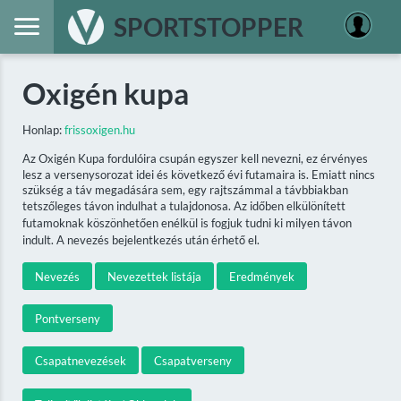
SPORTSTOPPER
Oxigén kupa
Honlap:
frissoxigen.hu
Az Oxigén Kupa fordulóira csupán egyszer kell nevezni, ez érvényes
lesz a versenysorozat idei és következő évi futamaira is. Emiatt nincs
szükség a táv megadására sem, egy rajtszámmal a távbbiakban
tetszőleges távon indulhat a tulajdonosa. Az időben elkülönített
futamoknak köszönhetően enélkül is fogjuk tudni ki milyen távon
indult. A nevezés bejelentkezés után érhető el.
Nevezés
Nevezettek listája
Eredmények
Pontverseny
Csapatnevezések
Csapatverseny