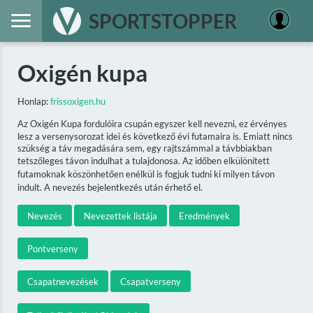
SPORTSTOPPER
Oxigén kupa
Honlap:
frissoxigen.hu
Az Oxigén Kupa fordulóira csupán egyszer kell nevezni, ez érvényes
lesz a versenysorozat idei és következő évi futamaira is. Emiatt nincs
szükség a táv megadására sem, egy rajtszámmal a távbbiakban
tetszőleges távon indulhat a tulajdonosa. Az időben elkülönített
futamoknak köszönhetően enélkül is fogjuk tudni ki milyen távon
indult. A nevezés bejelentkezés után érhető el.
Nevezés
Nevezettek listája
Eredmények
Pontverseny
Csapatnevezések
Csapatverseny