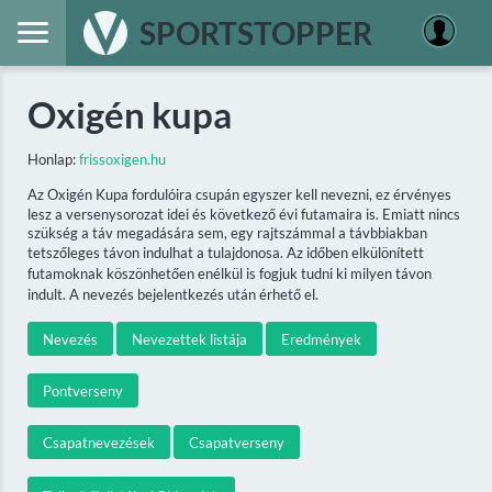
SPORTSTOPPER
Oxigén kupa
Honlap:
frissoxigen.hu
Az Oxigén Kupa fordulóira csupán egyszer kell nevezni, ez érvényes
lesz a versenysorozat idei és következő évi futamaira is. Emiatt nincs
szükség a táv megadására sem, egy rajtszámmal a távbbiakban
tetszőleges távon indulhat a tulajdonosa. Az időben elkülönített
futamoknak köszönhetően enélkül is fogjuk tudni ki milyen távon
indult. A nevezés bejelentkezés után érhető el.
Nevezés
Nevezettek listája
Eredmények
Pontverseny
Csapatnevezések
Csapatverseny