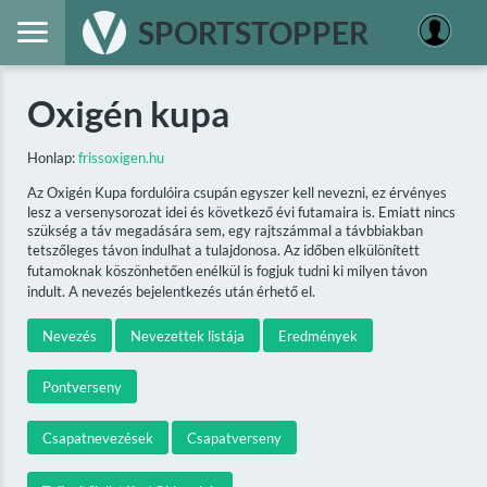
SPORTSTOPPER
Oxigén kupa
Honlap:
frissoxigen.hu
Az Oxigén Kupa fordulóira csupán egyszer kell nevezni, ez érvényes
lesz a versenysorozat idei és következő évi futamaira is. Emiatt nincs
szükség a táv megadására sem, egy rajtszámmal a távbbiakban
tetszőleges távon indulhat a tulajdonosa. Az időben elkülönített
futamoknak köszönhetően enélkül is fogjuk tudni ki milyen távon
indult. A nevezés bejelentkezés után érhető el.
Nevezés
Nevezettek listája
Eredmények
Pontverseny
Csapatnevezések
Csapatverseny