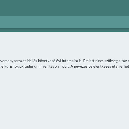
a versenysorozat idei és következő évi futamaira is. Emiatt nincs szükség a t
lkül is fogjuk tudni ki milyen távon indult. A nevezés bejelentkezés után érhet