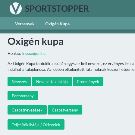
SPORTSTOPPER
Versenyek
Oxigén Kupa
Oxigén kupa
Honlap:
frissoxigen.hu
Az Oxigén Kupa fordulóira csupán egyszer kell nevezni, ez érvényes lesz 
indulhat a tulajdonosa. Az időben elkülönített futamoknak köszönhetően ené
Nevezés
Nevezettek listája
Eredmények
Pontverseny
Csapatnevezések
Csapatverseny
Teljesítők listája / Oklevelek