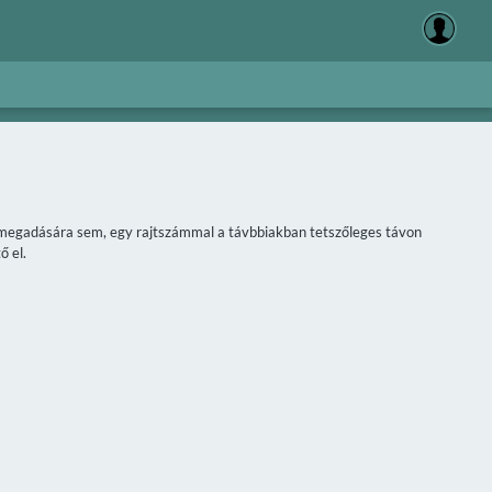
áv megadására sem, egy rajtszámmal a távbbiakban tetszőleges távon
ő el.