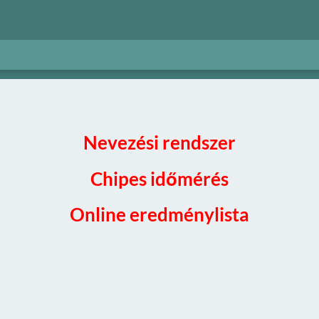
Nevezési rendszer
Chipes időmérés
Online eredménylista