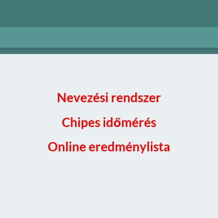
Nevezési rendszer
Chipes időmérés
Online eredménylista