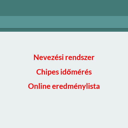
Nevezési rendszer
Chipes időmérés
Online eredménylista