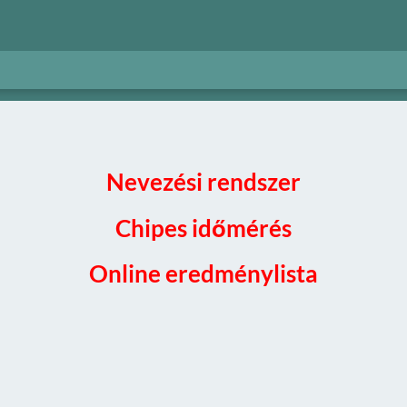
Nevezési rendszer
Chipes időmérés
Online eredménylista