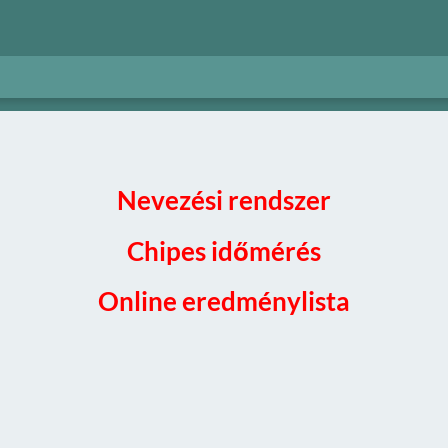
Nevezési rendszer
Chipes időmérés
Online eredménylista