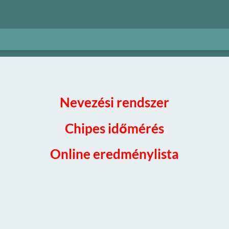
Nevezési rendszer
Chipes időmérés
Online eredménylista