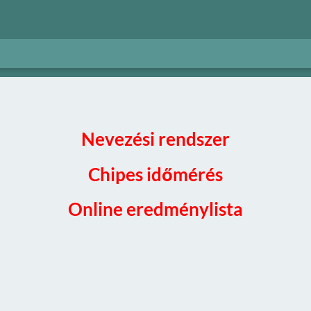
Nevezési rendszer
Chipes időmérés
Online eredménylista